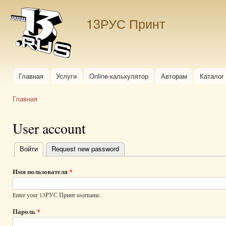
Пер
ос
13РУС Принт
со
Главная
Услуги
Online-калькулятор
Авторам
Каталог
Главное меню
Главная
Вы здесь
User account
Войти
(активная вкладка)
Request new password
Главные
вкладки
Имя пользователя
*
Enter your 13РУС Принт username.
Пароль
*