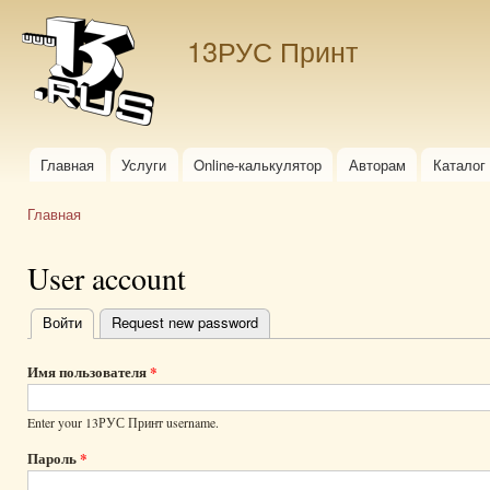
Пер
ос
13РУС Принт
со
Главная
Услуги
Online-калькулятор
Авторам
Каталог
Главное меню
Главная
Вы здесь
User account
Войти
(активная вкладка)
Request new password
Главные
вкладки
Имя пользователя
*
Enter your 13РУС Принт username.
Пароль
*