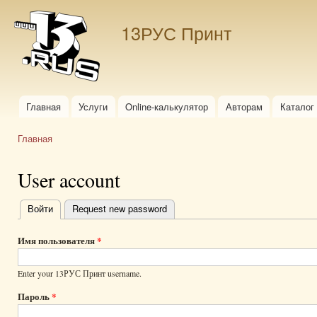
Пер
ос
13РУС Принт
со
Главная
Услуги
Online-калькулятор
Авторам
Каталог
Главное меню
Главная
Вы здесь
User account
Войти
(активная вкладка)
Request new password
Главные
вкладки
Имя пользователя
*
Enter your 13РУС Принт username.
Пароль
*