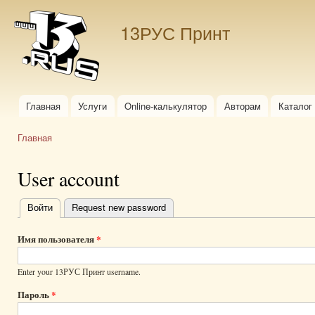
Пер
ос
13РУС Принт
со
Главная
Услуги
Online-калькулятор
Авторам
Каталог
Главное меню
Главная
Вы здесь
User account
Войти
(активная вкладка)
Request new password
Главные
вкладки
Имя пользователя
*
Enter your 13РУС Принт username.
Пароль
*