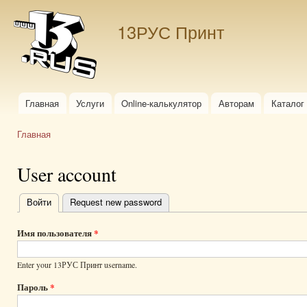
Пер
ос
13РУС Принт
со
Главная
Услуги
Online-калькулятор
Авторам
Каталог
Главное меню
Главная
Вы здесь
User account
Войти
(активная вкладка)
Request new password
Главные
вкладки
Имя пользователя
*
Enter your 13РУС Принт username.
Пароль
*