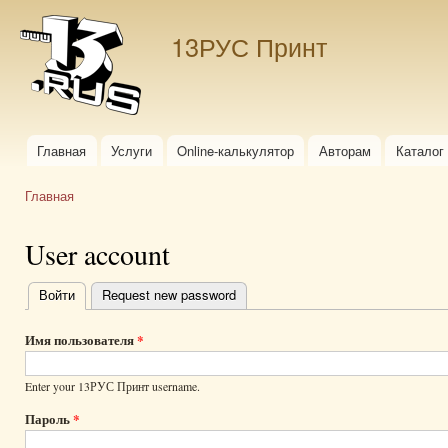
Пер
ос
13РУС Принт
со
Главная
Услуги
Online-калькулятор
Авторам
Каталог
Главное меню
Главная
Вы здесь
User account
Войти
(активная вкладка)
Request new password
Главные
вкладки
Имя пользователя
*
Enter your 13РУС Принт username.
Пароль
*