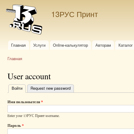
Пер
ос
13РУС Принт
со
Главная
Услуги
Online-калькулятор
Авторам
Каталог
Главное меню
Главная
Вы здесь
User account
Войти
(активная вкладка)
Request new password
Главные
вкладки
Имя пользователя
*
Enter your 13РУС Принт username.
Пароль
*