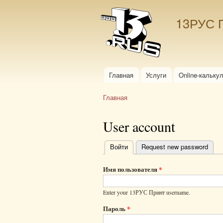
13РУС 
Главная
Услуги
Online-кальку
Главное меню
Главная
Вы здесь
User account
Войти
(активная вкладка)
Request new password
Главные
вкладки
Имя пользователя
*
Enter your 13РУС Принт username.
Пароль
*