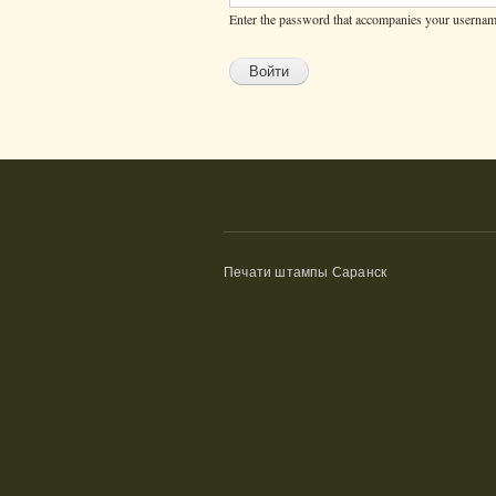
Enter the password that accompanies your usernam
Печати штампы Саранск