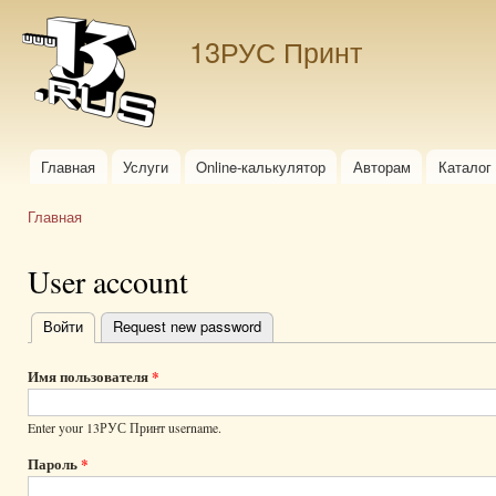
Пер
ос
13РУС Принт
со
Главная
Услуги
Online-калькулятор
Авторам
Каталог
Главное меню
Главная
Вы здесь
User account
Войти
(активная вкладка)
Request new password
Главные
вкладки
Имя пользователя
*
Enter your 13РУС Принт username.
Пароль
*