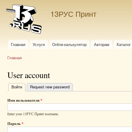
Пер
ос
13РУС Принт
со
Главная
Услуги
Online-калькулятор
Авторам
Каталог
Главное меню
Главная
Вы здесь
User account
Войти
(активная вкладка)
Request new password
Главные
вкладки
Имя пользователя
*
Enter your 13РУС Принт username.
Пароль
*