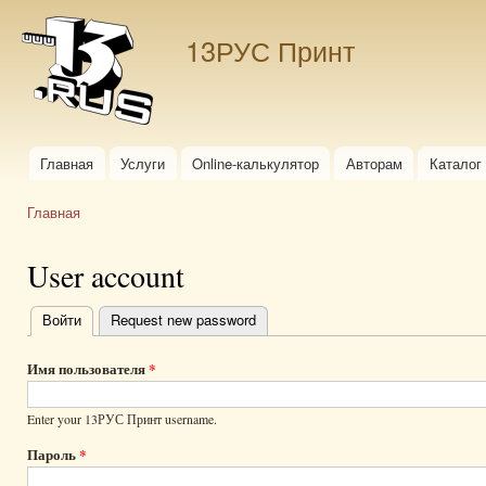
Пер
ос
13РУС Принт
со
Главная
Услуги
Online-калькулятор
Авторам
Каталог
Главное меню
Главная
Вы здесь
User account
Войти
(активная вкладка)
Request new password
Главные
вкладки
Имя пользователя
*
Enter your 13РУС Принт username.
Пароль
*