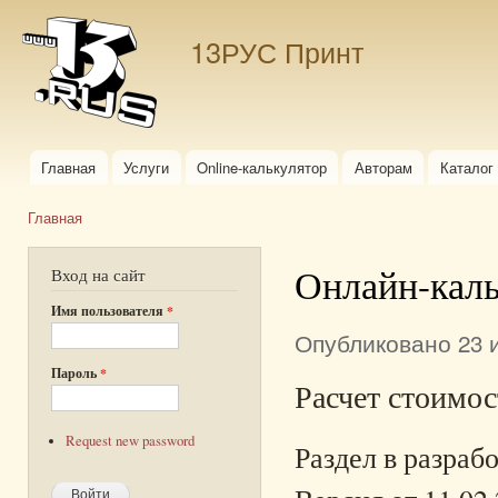
Пер
ос
13РУС Принт
со
Главная
Услуги
Online-калькулятор
Авторам
Каталог
Главное меню
Главная
Вы здесь
Онлайн-каль
Вход на сайт
Имя пользователя
*
Опубликовано 23 и
Пароль
*
Расчет стоимос
Request new password
Раздел в разраб