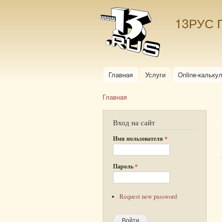
13РУС 
Главная
Услуги
Online-кальку
Главное меню
Главная
Вы здесь
Вход на сайт
Имя пользователя
*
Пароль
*
Request new password