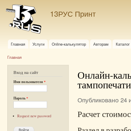
Пер
ос
13РУС Принт
со
Главная
Услуги
Online-калькулятор
Авторам
Каталог
Главное меню
Главная
Вы здесь
Онлайн-каль
Вход на сайт
тампопечати
Имя пользователя
*
Опубликовано 24 и
Пароль
*
Расчет стоимос
Request new password
Раздел в разраб