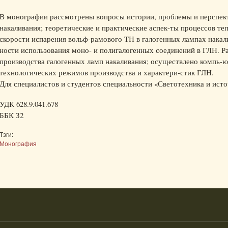
В монографии рассмотрены вопросы истории, проблемы и перспект
накаливания; теоретические и практические аспек-ты процессов т
скорости испарения вольф-рамового ТН в галогенных лампах накал
ности использования моно- и полигалогенных соединений в ГЛН. Р
производства галогенных ламп накаливания; осуществлено компь-
технологических режимов производства и характери-стик ГЛН.
Для специалистов и студентов специальности «Светотехника и исто
УДК 628.9.041.678
ББК З2
Тэги:
Монография