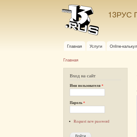
13РУС 
Главная
Услуги
Online-кальку
Главное меню
Главная
Вы здесь
Вход на сайт
Имя пользователя
*
Пароль
*
Request new password