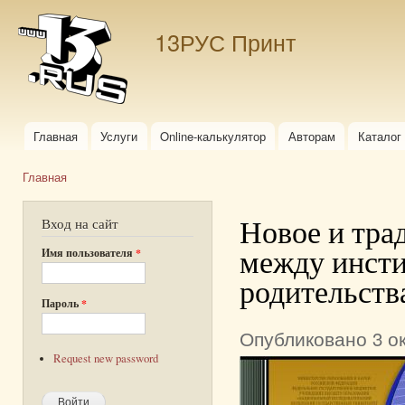
Пер
ос
13РУС Принт
со
Главная
Услуги
Online-калькулятор
Авторам
Каталог
Главное меню
Главная
Вы здесь
Новое и тра
Вход на сайт
между инсти
Имя пользователя
*
родительств
Пароль
*
Опубликовано 3 ок
Request new password