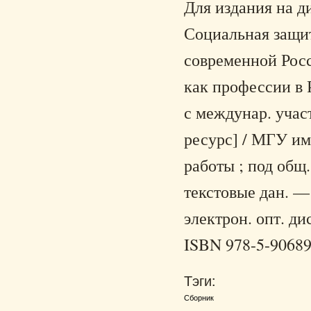
Для издания на д
Социальная защит
современной Рос
как профессии в Р
с междунар. участ
ресурс] / МГУ им.
работы ; под общ.
текстовые дан. —
электрон. опт. ди
ISBN 978-5-906890
Тэги:
Сборник