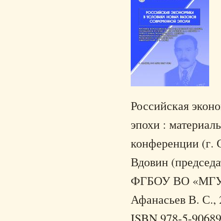
Российская эконо
эпохи : материал
конференции (г. С
Вдовин (председат
ФГБОУ ВО «МГУ и
Афанасьев В. С., 
ISBN 978-5-90689