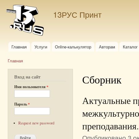
Пер
ос
13РУС Принт
со
Главная
Услуги
Online-калькулятор
Авторам
Каталог
Главное меню
Главная
Вы здесь
Сборник
Вход на сайт
Имя пользователя
*
Актуальные пр
Пароль
*
межкультурно
преподавания.
Request new password
Опубликовано 3 ок