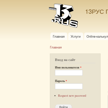
13РУС 
Главная
Услуги
Online-кальку
Главное меню
Главная
Вы здесь
Вход на сайт
Имя пользователя
*
Пароль
*
Request new password