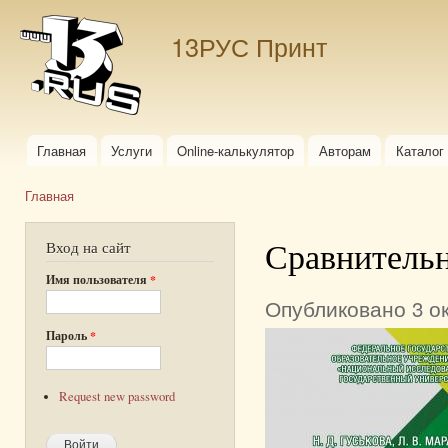
Пер
ос
13РУС Принт
со
Главная
Услуги
Online-калькулятор
Авторам
Каталог
Главное меню
Главная
Вы здесь
Сравнитель
Вход на сайт
Имя пользователя
*
Опубликовано 3 ок
Пароль
*
Request new password