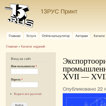
Пер
ос
13РУС Принт
со
Главная
Услуги
Online-калькулятор
Авторам
Каталог
Главное меню
Главная
»
Каталог изданий
Вы здесь
Экспортоори
Вход на сайт
промышленно
Имя пользователя
*
XVII — XVII
Пароль
*
Опубликовано 22 я
Request new password