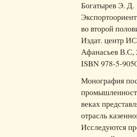
Богатырев Э. Д.
Экспортоориент
во второй полов
Издат. центр ИС
Афанасьев В.С, 
ISBN 978-5-905
Монография пос
промышленности
веках представ
отрасль казенн
Исследуются пр