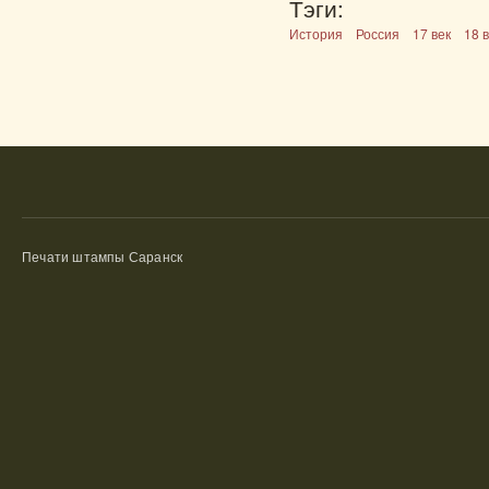
Тэги:
История
Россия
17 век
18 
Печати штампы Саранск