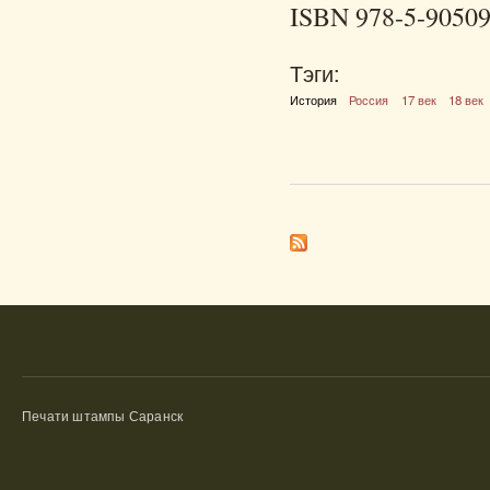
ISBN 978-5-90509
Тэги:
История
Россия
17 век
18 век
Печати штампы Саранск