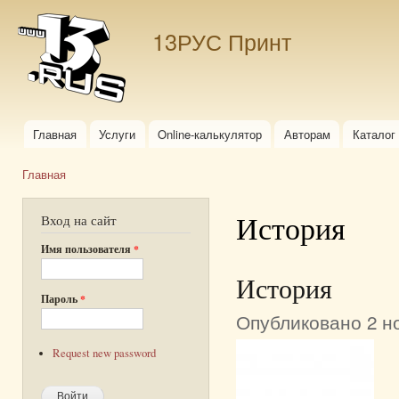
Пер
ос
13РУС Принт
со
Главная
Услуги
Online-калькулятор
Авторам
Каталог
Главное меню
Главная
Вы здесь
История
Вход на сайт
Имя пользователя
*
История
Пароль
*
Опубликовано 2 но
Request new password