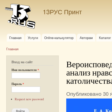
Пер
ос
13РУС Принт
со
Главная
Услуги
Online-калькулятор
Авторам
Каталог
Главное меню
Главная
Вы здесь
Вероисповед
Вход на сайт
анализ нрав
Имя пользователя
*
католичеств
Пароль
*
Опубликовано 30 я
Request new password