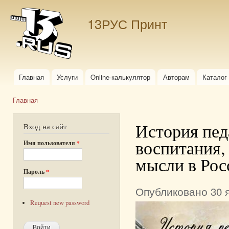
Пер
ос
13РУС Принт
со
Главная
Услуги
Online-калькулятор
Авторам
Каталог
Главное меню
Главная
Вы здесь
История пед
Вход на сайт
воспитания,
Имя пользователя
*
мысли в Рос
Пароль
*
Опубликовано 30 я
Request new password