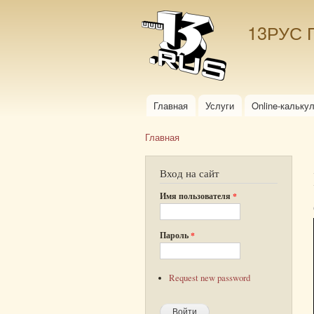
13РУС 
Главная
Услуги
Online-кальку
Главное меню
Главная
Вы здесь
Вход на сайт
Имя пользователя
*
Пароль
*
Request new password