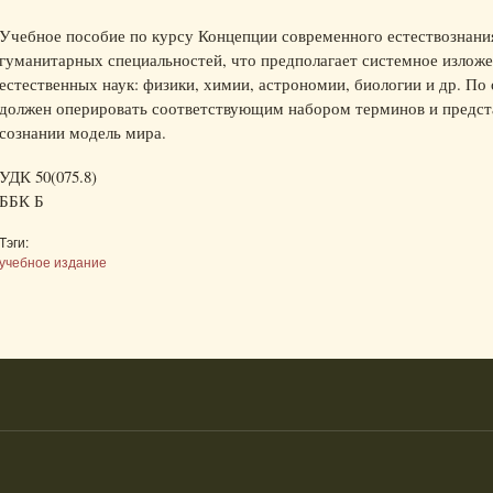
Учебное пособие по курсу Концепции современного естествознания
гуманитарных специальностей, что предполагает системное излож
естественных наук: физики, химии, астрономии, биологии и др. По
должен оперировать соответствующим набором терминов и предста
сознании модель мира.
УДК 50(075.8)
ББК Б
Тэги:
учебное издание