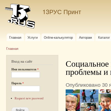
Пер
ос
13РУС Принт
со
Главная
Услуги
Online-калькулятор
Авторам
Каталог
Главное меню
Главная
Вы здесь
Социальное 
Вход на сайт
проблемы и 
Имя пользователя
*
Опубликовано 30 я
Пароль
*
Request new password