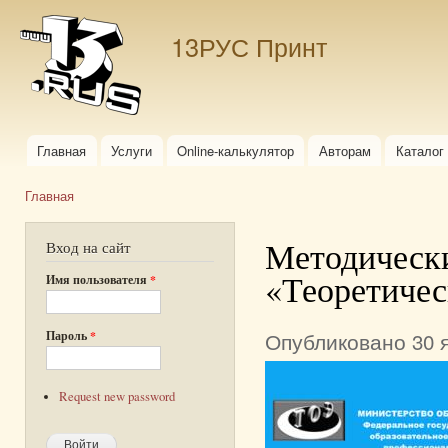
Пер
ос
13РУС Принт
со
Главная
Услуги
Online-калькулятор
Авторам
Каталог
Главное меню
Главная
Вы здесь
Методически
Вход на сайт
«Теоретичес
Имя пользователя
*
Опубликовано 30 я
Пароль
*
Request new password