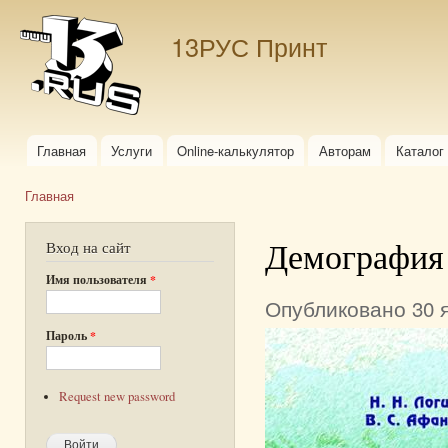
Пер
ос
13РУС Принт
со
Главная
Услуги
Online-калькулятор
Авторам
Каталог
Главное меню
Главная
Вы здесь
Демография
Вход на сайт
Имя пользователя
*
Опубликовано 30 я
Пароль
*
Request new password