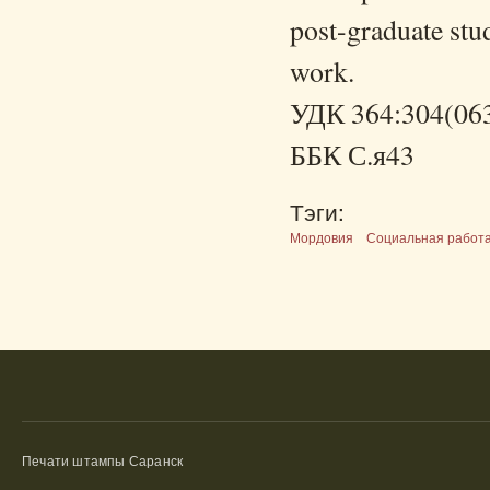
post-graduate stud
work.
УДК 364:304(06
ББК С.я43
Тэги:
Мордовия
Социальная работ
Печати штампы Саранск