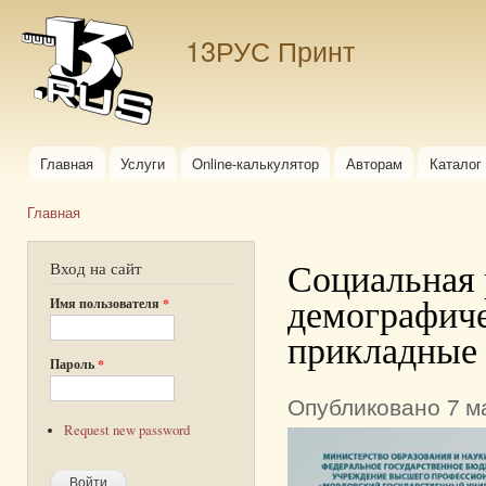
Пер
ос
13РУС Принт
со
Главная
Услуги
Online-калькулятор
Авторам
Каталог
Главное меню
Главная
Вы здесь
Социальная 
Вход на сайт
демографиче
Имя пользователя
*
прикладные
Пароль
*
Опубликовано 7 ма
Request new password