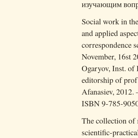
изучающим вопр
Social work in th
and applied aspect
correspondence sc
November, 16st 20
Ogaryov, Inst. of 
editorship of prof
Afanasiev, 2012.
ISBN 9-785-905
The collection of 
scientific-practic