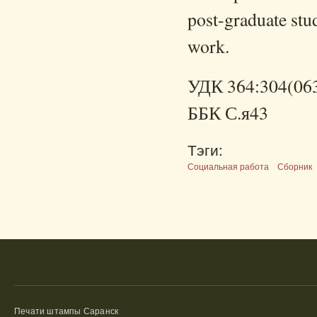
post-graduate stud
work.
УДК 364:304(06
ББК С.я43
Тэги:
Социальная работа
Сборник
Печати штампы Саранск