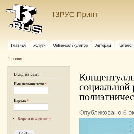
Пер
ос
13РУС Принт
со
Главная
Услуги
Online-калькулятор
Авторам
Каталог
Главное меню
Главная
Вы здесь
Концептуаль
Вход на сайт
социальной 
Имя пользователя
*
полиэтничес
Пароль
*
Опубликовано 6 ок
Request new password