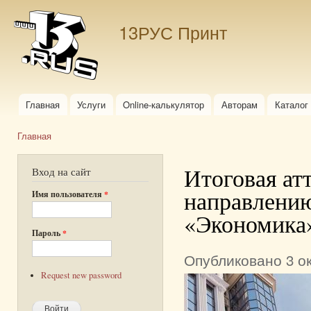
Пер
ос
13РУС Принт
со
Главная
Услуги
Online-калькулятор
Авторам
Каталог
Главное меню
Главная
Вы здесь
Итоговая ат
Вход на сайт
направлению
Имя пользователя
*
«Экономика»
Пароль
*
Опубликовано 3 ок
Request new password