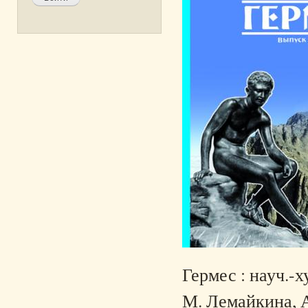
Гермес : науч.-ху
М. Лемайкина, А.