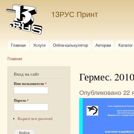
Пер
ос
13РУС Принт
со
Главная
Услуги
Online-калькулятор
Авторам
Каталог
Главное меню
Главная
Вы здесь
Гермес. 2010
Вход на сайт
Имя пользователя
*
Опубликовано 22 я
Пароль
*
Request new password