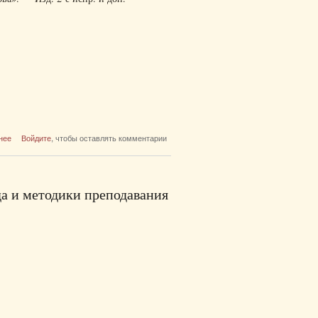
о Актуальные проблемы лингвистики и
нее
Войдите
, чтобы оставлять комментарии
лингводидактики
а и методики преподавания