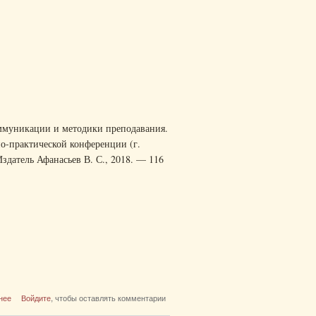
ммуникации и методики преподавания.
но-практической конференции (г.
 Издатель Афанасьев В. С., 2018. — 116
о Актуальные проблемы общей теории языка,
нее
Войдите
, чтобы оставлять комментарии
перевода, межкультурной коммуникации и