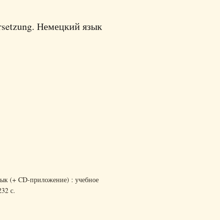
методики преподавания. Вып. 1
rsetzung. Немецкий язык
зык (+ CD-приложение) : учебное
32 с.