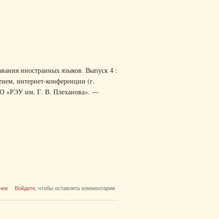
вания иностранных языков. Выпуск 4 :
ием, интернет-конференции (г.
 ВО «РЭУ им. Г. В. Плеханова». —
о Актуальные проблемы общей теории языка,
нее
Войдите
, чтобы оставлять комментарии
перевода и методики преподавания
иностранных языков. Выпуск 4