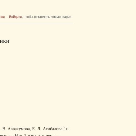
о Перевод документов физических лиц /
нее
Войдите
, чтобы оставлять комментарии
Urkundenübersetzung. Немецкий язык
тики
 В. Аввакумова, Е. Л. Агибалова [ и
ова». — Изд. 2-е испр. и доп. —