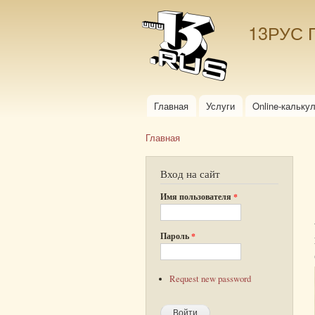
13РУС 
Главная
Услуги
Online-кальку
Главное меню
Главная
Вы здесь
Вход на сайт
Имя пользователя
*
Пароль
*
Request new password