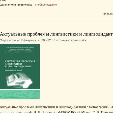
филология и лингвистика
учебное издание
Подроб
Актуальные проблемы лингвистики и лингводидак
Опубликовано 2 февраля, 2020 - 22:30 пользователем
maks
Актуальные проблемы лингвистики и лингводидактики : монография / И.
др. ] ; отв. ред. проф. Н. В. Бутылов ; ФГБОУ ВО «РЭУ им. Г. В. Плехан