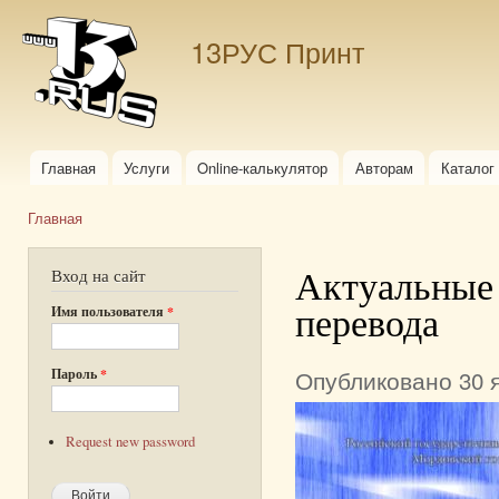
Пер
ос
13РУС Принт
со
Главная
Услуги
Online-калькулятор
Авторам
Каталог
Главное меню
Главная
Вы здесь
Актуальные 
Вход на сайт
перевода
Имя пользователя
*
Опубликовано 30 я
Пароль
*
Request new password