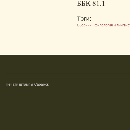
ББК 81.1
Тэги:
Сборник
филология и лингвис
Печати штампы Саранск