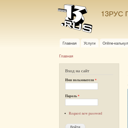
13РУС 
Главная
Услуги
Online-кальку
Главное меню
Главная
Вы здесь
Вход на сайт
Имя пользователя
*
Пароль
*
Request new password