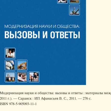
Модернизация науки и общества: вызовы и ответы : материалы межд
2011 г.). — Саранск : ИП Афанасьев В. С., 2011. — 276 с.
ISBN 978-5-905093-11-1