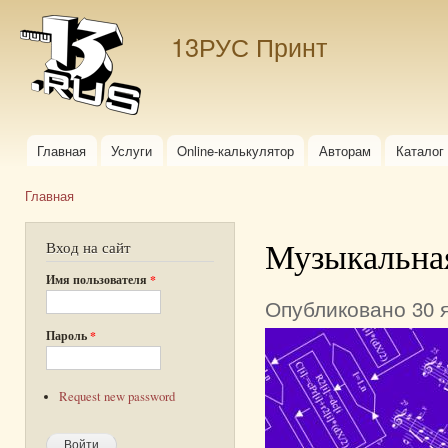
Пер
ос
13РУС Принт
со
Главная
Услуги
Online-калькулятор
Авторам
Каталог
Главное меню
Главная
Вы здесь
Музыкальна
Вход на сайт
Имя пользователя
*
Опубликовано 30 я
Пароль
*
Request new password