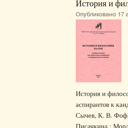
История и фи
Опубликовано 17 а
История и филосо
аспирантов к канд
Сычев, К. В. Фофа
Писачкина ; Морд