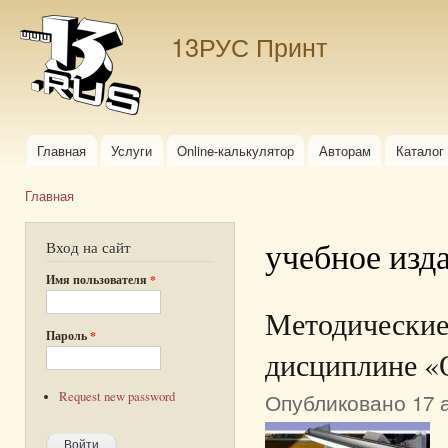
Пер
ос
13РУС Принт
со
Главная
Услуги
Online-калькулятор
Авторам
Каталог
Главное меню
Главная
Вы здесь
учебное изд
Вход на сайт
Имя пользователя
*
Методические
Пароль
*
дисциплине «
Опубликовано 17 а
Request new password