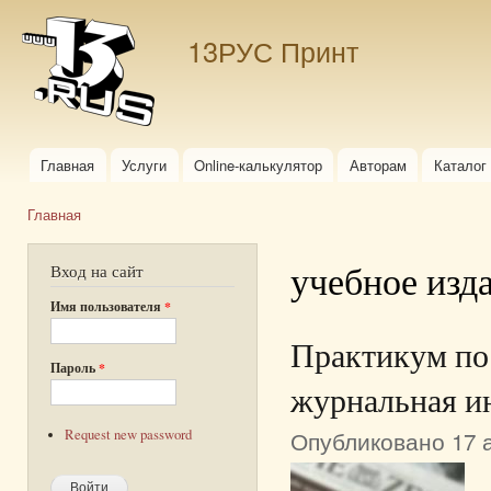
Пер
ос
13РУС Принт
со
Главная
Услуги
Online-калькулятор
Авторам
Каталог
Главное меню
Главная
Вы здесь
учебное изд
Вход на сайт
Имя пользователя
*
Практикум по
Пароль
*
журнальная и
Опубликовано 17 а
Request new password