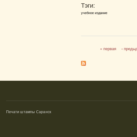
Тэги:
учебное издание
« первая
‹ преды
Страницы
Печати штампы Саранск