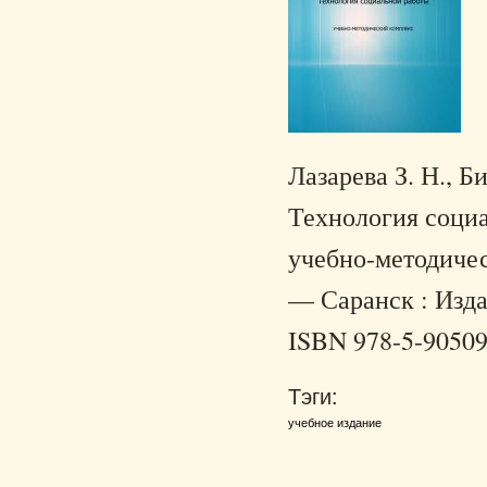
Лазарева З. Н., Б
Технология социа
учебно-методическ
— Саранск : Издат
ISBN 978-5-90509
Тэги:
учебное издание