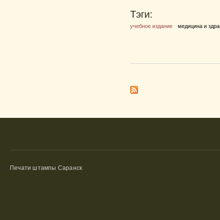
Тэги:
учебное издание
медицина и здр
Печати штампы Саранск