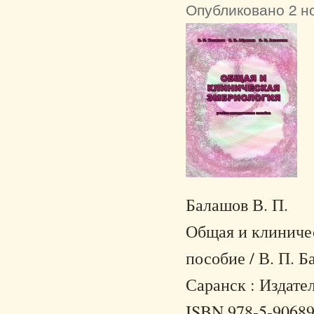
Опубликовано 2 но
Балашов В. П.
Общая и клиничес
пособие / В. П. Б
Саранск : Издател
ISBN 978-5-90689