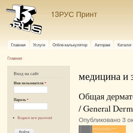
Пер
ос
13РУС Принт
со
Главная
Услуги
Online-калькулятор
Авторам
Каталог
Главное меню
Главная
Вы здесь
медицина и 
Вход на сайт
Имя пользователя
*
Общая дермат
Пароль
*
/ General Derma
Опубликовано 3 ок
Request new password