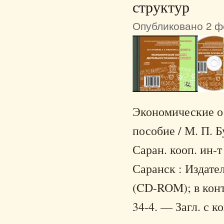
структур
Опубликовано 2 фе
Экономические ос
пособие / М. П. Б
Саран. кооп. ин-
Саранск : Издател
(CD-ROM); в конт
34-4. — Загл. с к