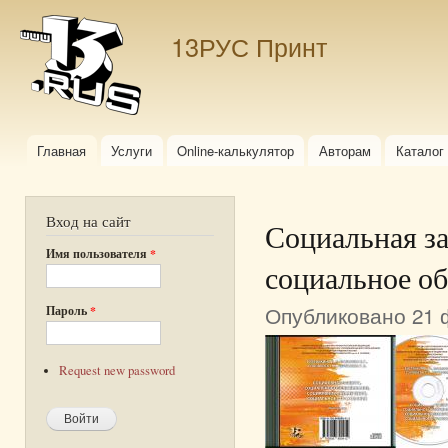
Пер
ос
13РУС Принт
со
Главная
Услуги
Online-калькулятор
Авторам
Каталог
Главное меню
Вход на сайт
Социальная за
Имя пользователя
*
социальное об
Опубликовано 21 ф
Пароль
*
Request new password