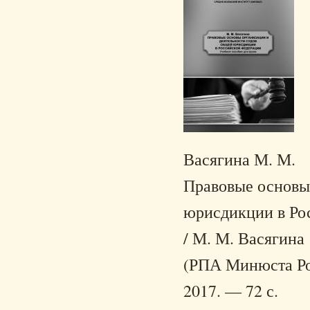
Васягина М. М.
Правовые основы 
юрисдикции в Рос
/ М. М. Васягин
(РПА Минюста Рос
2017. — 72 с.