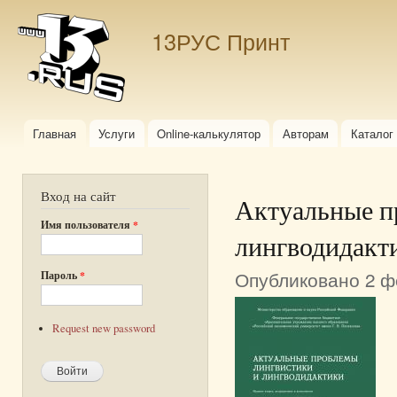
Пер
ос
13РУС Принт
со
Главная
Услуги
Online-калькулятор
Авторам
Каталог
Главное меню
Вход на сайт
Актуальные п
Имя пользователя
*
лингводидакт
Опубликовано 2 фе
Пароль
*
Request new password